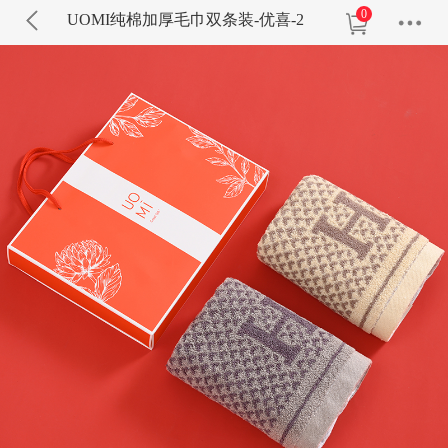
0
UOMI纯棉加厚毛巾双条装-优喜-2