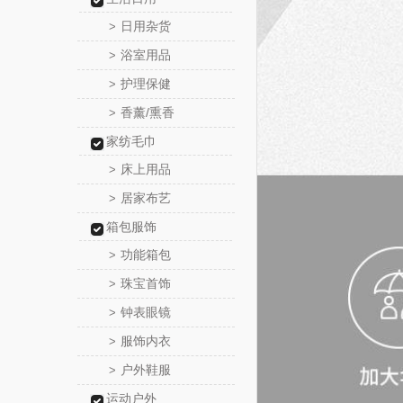
日用杂货
>
浴室用品
>
护理保健
>
香薰/熏香
>
家纺毛巾
床上用品
>
居家布艺
>
箱包服饰
功能箱包
>
珠宝首饰
>
钟表眼镜
>
服饰内衣
>
户外鞋服
>
运动户外