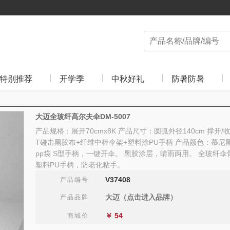
特别推荐
开学季
中秋好礼
防暑防暑
大迈全玻纤高尔夫伞DM-5007
产品规格：展开70cmx8K 产品尺寸：圆弧外径140cm 撑开/收
T碰击黑胶布+纤维中棒伞架+塑料涂PU手柄 产品颜色：慕尼黑
pp袋 S型手柄，一键开伞。 黑胶涂层，晴雨两用。 全玻纤
塑料PU手柄，防老化粘手。
V37408
产品编号
大迈（点击进入品牌）
产品品牌
￥
54
商城价