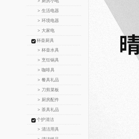
厨房小电
>
生活电器
>
环境电器
>
大家电
>
杯壶厨具
杯壶水具
>
烹饪锅具
>
咖啡具
>
餐具礼品
>
刀剪菜板
>
厨房配件
>
茶具礼品
>
个护清洁
清洁用具
>