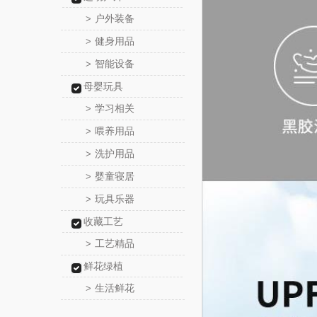
户外装备
>
健身用品
>
智能设备
>
母婴玩具
学习相关
>
喂养用品
>
洗护用品
>
婴童寝居
>
玩具乐器
>
收藏工艺
工艺精品
>
鲜花绿植
生活鲜花
>