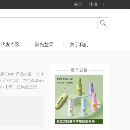
登录
注册
代发专区
阳光慧采
关于我们
起93cm 产品材质：190
 产品包装：本色伞套+o
伞骨+中棒，抗风性更强。