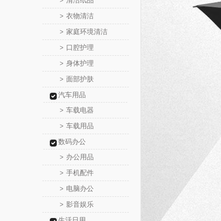
清洁纸品
>
衣物清洁
>
家庭环境清洁
>
口腔护理
>
身体护理
>
面部护肤
>
汽车用品
车载电器
>
车载用品
>
数码办公
办公用品
>
手机配件
>
电脑办公
>
影音娱乐
>
生活日用